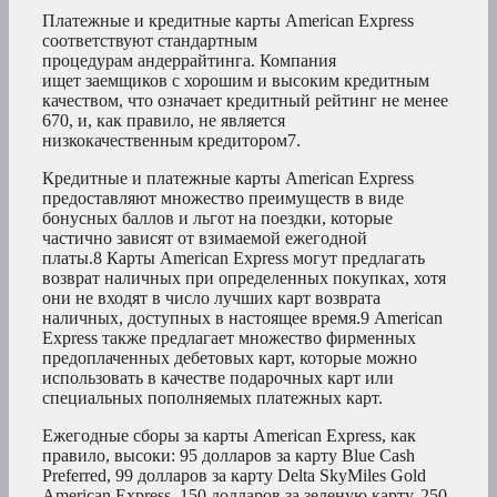
Платежные и кредитные карты American Express
соответствуют стандартным
процедурам андеррайтинга. Компания
ищет заемщиков с хорошим и высоким кредитным
качеством, что означает кредитный рейтинг не менее
670, и, как правило, не является
низкокачественным кредитором7
.
Кредитные и платежные карты American Express
предоставляют множество преимуществ в виде
бонусных баллов и льгот на поездки, которые
частично зависят от взимаемой ежегодной
платы.
8
Карты American Express могут предлагать
возврат наличных при определенных покупках, хотя
они не входят в число лучших карт возврата
наличных, доступных в настоящее время.
9
American
Express также предлагает множество фирменных
предоплаченных дебетовых карт, которые можно
использовать в качестве подарочных карт или
специальных пополняемых платежных карт.
Ежегодные сборы за карты American Express, как
правило, высоки: 95 долларов за карту Blue Cash
Preferred, 99 долларов за карту Delta SkyMiles Gold
American Express, 150 долларов за зеленую карту, 250