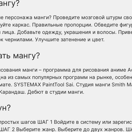
ангу?
ние персонажа манги? Проведите мозговой штурм св
уйте каркас. Правильные пропорции. Обведите фигу
 лица. Добавьте одежду, украшения и волосы. Прив
ок чернилами. Улучшите затенение и цвет.
ать мангу?
исования манги – программа для рисования аниме A
дна из самых популярных программ на рынке, особен
ате. SYSTEMAX PaintTool Sai. Студия манги Smith Ma
 Карандаш. Дебют в студии манги.
ун?
простых шагов ШАГ 1 Войдите в систему или зарегис
ШАГ 2 Выберите жанр. Выберите до двух жанров. ША