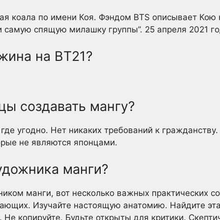
я коала по имени Коя. Фэндом BTS описывает Кою 
 самую спящую милашку группы”. 25 апреля 2021 го
жина на BT21?
цы создавать мангу?
где угодно. Нет никаких требований к гражданству.
орые не являются японцами.
удожника манги?
иком манги, вот несколько важных практических со
нающих. Изучайте настоящую анатомию. Найдите эт
 Не копируйте. Будьте открыты для критики. Скепти