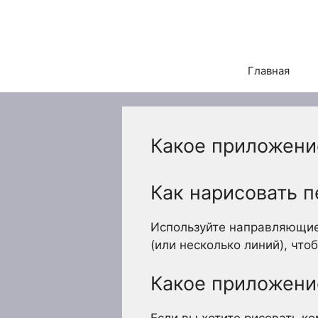
Перейти
к
содержимому
Главная
Какое приложени
Как нарисовать 
Используйте направляющие
(или несколько линий), что
Какое приложени
Если вы хотите рисовать к