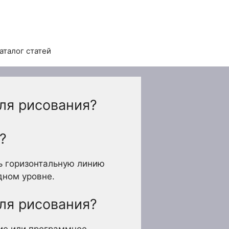
аталог статей
ля рисования?
?
ь горизонтальную линию
одном уровне.
ля рисования?
ние или программное