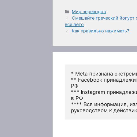
Рубрики
Мир переводов
Смешайте греческий йогурт с
все лето
Как правильно нажимать?
* Meta признана экстрем
** Facebook принадлежит
РФ
*** Instagram принадлеж
в РФ 
**** Вся информация, из
руководством к действи