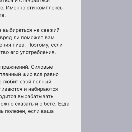
аться и становиться
с. Именно эти комплексы
та.
е выбираться на свежий
 вряд ли поможет вам
ения пива. Поэтому, если
тво его употребления.
 упражнений. Силовые
опленный жир все равно
е любит свой полный
гиваются и набираются
ходится вырабатывать
жно сказать и о беге. Езда
ь полезен, если ваша