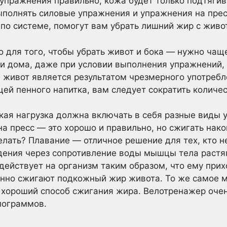
 упражнения правильно, кожа будет только подтягив
ыполнять силовые упражнения и упражнения на прес
о системе, помогут вам убрать лишний жир с живо
о для того, чтобы убрать живот и бока — нужно чащ
ли дома, даже при условии выполнения упражнений,
й живот является результатом чрезмерного употребл
цей пенного напитка, вам следует сократить количес
кая нагрузка должна включать в себя разные виды
а пресс — это хорошо и правильно, но сжигать нак
лать? Плавание — отличное решение для тех, кто н
дения через сопротивление воды мышцы тела растя
действует на организм таким образом, что ему при
нно сжигают подкожный жир живота. То же самое мо
хороший способ сжигания жира. Велотренажер очен
лограммов.