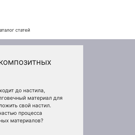
аталог статей
 композитных
ходит до настила,
лговечный материал для
ложить свой настил.
 частью процесса
тных материалов?