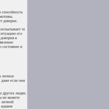
о способность
 мотивы.
т доверие.
 испытывает те
 ситуацию его
 доверия и
оявление
о состояние и
о личное
, даже если они
о других людях.
вы не можете
и личной
б вашим