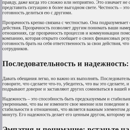
правду, даже когда это сложно или неприятно. Это означает не
представить ситуацию в более выгодном свете. Честность – это
готовность делиться ею с другими.
Прозрачность крепко связана с честностью. Она подразумевает
действия. Прозрачность позволяет другим понимать ваши намер
отношениях, где прозрачность процессов и коммуникации помог
компанию, которая открыто сообщает о своих финансовых резул
готовность брать на себя ответственность за свои действия, ч
сотрудников.
Последовательность и надежность: 
Давать обещания легко, но важно их выполнять. Последователь
говорите, что сделаете что-то, убедитесь, что вы это сделаете
подрывают доверие и заставляют других сомневаться в вашей 
Надежность – это способность быть предсказуемым и стабильны
уверенными, что вы не измените свое мнение или поведение в
стабильности в отношениях, что является важным элементом д
минуту. Его надежность делает его ценным другом, которому м
Эмпатия и понимание: встаньте на