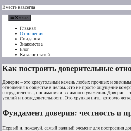
Перейти
Вместе навсегда
к
содержимому
Меню
Главная
Отношения
Свидания
Знакомства
Блог
Каталог статей
Как построить доверительные отн
Доверие – это краеугольный камень любых прочных и значимы
отношения в обществе в целом. Это не просто ощущение комфор
сотрудничества, понимания и взаимного уважения. Доверие – э
усилий и последовательности. Это хрупкая нить, которую легко
Фундамент доверия: честность и п
Первый и, пожалуй, самый важный элемент для построения дов