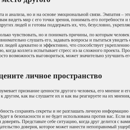
а и анализа, но и на основе эмоциональной связи. Эмпатия – эт
 вам видеть мир с его точки зрения, понимать его потребности и
других людей и готовы поддержать их, что, безусловно, укрепляе
только чувствовать, но и понимать причины, по которым человек
внимательно слушать его, задавать вопросы и пытаться увидеть
их людей адекватно и эффективно, что способствует укреплению
, когда коллега испытывает стресс из-за сложного проекта. Пр
сто возможность выговориться, может значительно улучшить ег
цените личное пространство
умевает признание ценности другого человека, его мнение и ег
 к другим, как вы слушаете их и как вы реагируете на их мнения
бность сохранять секреты и не разглашать личную информацию 
удет в безопасности и не будет использована против вас. Если 
оверять. Представьте себе ситуацию, когда друг делится с вам
едательство доверия, которое может нанести непоправимый ущер