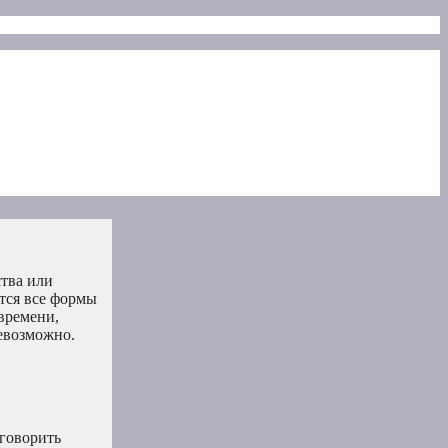
тва или
ятся все формы
 времени,
невозможно.
 говорить