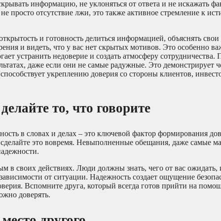
 скрывать информацию, не уклоняться от ответа и не искажать ф
 не просто отсутствие лжи, это также активное стремление к ист
 открытость и готовность делиться информацией, объяснять свои
ения и видеть, что у вас нет скрытых мотивов. Это особенно в
ает устранить недоверие и создать атмосферу сотрудничества. П
ьтатах, даже если они не самые радужные. Это демонстрирует ч
то способствует укреплению доверия со стороны клиентов, инвест
делайте то, что говорите
ность в словах и делах – это ключевой фактор формирования до
, и сделайте это вовремя. Невыполненные обещания, даже самые м
надежности.
м в своих действиях. Люди должны знать, чего от вас ожидать, 
 зависимости от ситуации. Надежность создает ощущение безопа
оверия. Вспомните друга, который всегда готов прийти на помо
ожно доверять.
 место другого