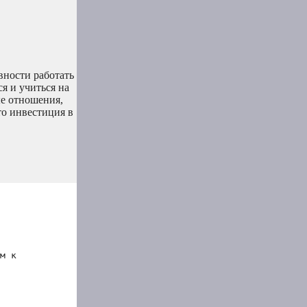
вности работать
я и учиться на
ые отношения,
то инвестиция в
м к 