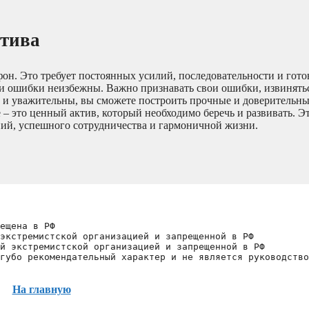
ктива
он. Это требует постоянных усилий, последовательности и гото
, и ошибки неизбежны. Важно признавать свои ошибки, извинятьс
ы и уважительны, вы сможете построить прочные и доверительн
 – это ценный актив, который необходимо беречь и развивать. Э
ний, успешного сотрудничества и гармоничной жизни.
ещена в РФ
экстремистской организацией и запрещенной в РФ
й экстремистской организацией и запрещенной в РФ 
губо рекомендательный характер и не является руководство
На главную