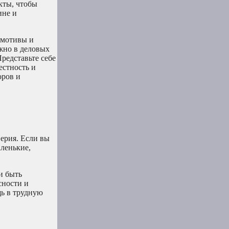
акты, чтобы
ине и
 мотивы и
ажно в деловых
редставьте себе
естность и
оров и
верия. Если вы
аленькие,
и быть
сности и
щь в трудную