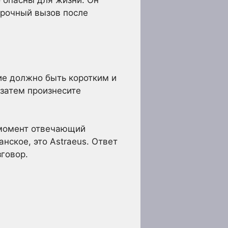
 опасны для жизни. Он
срочный вызов после
ие должно быть коротким и
 затем произнесите
т момент отвечающий
нское, это Astraeus. Ответ
зговор.