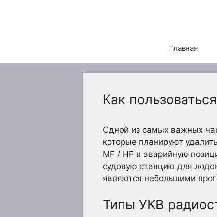
Перейти
к
содержимому
Главная
Как пользоватьс
Одной из самых важных час
которые планируют удалить
MF / HF и аварийную позиц
судовую станцию для лодок
являются небольшими прог
Типы УКВ радиос