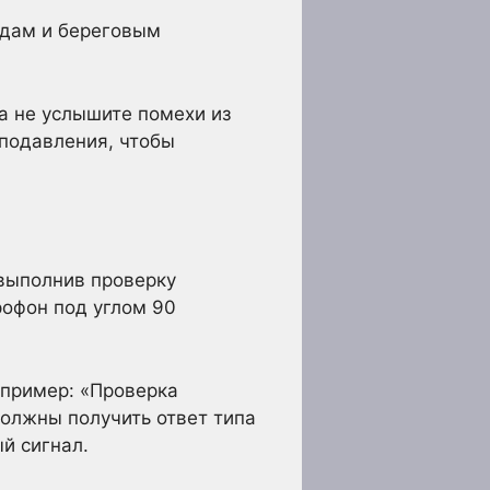
удам и береговым
а не услышите помехи из
оподавления, чтобы
 выполнив проверку
рофон под углом 90
апример: «Проверка
должны получить ответ типа
ый сигнал.