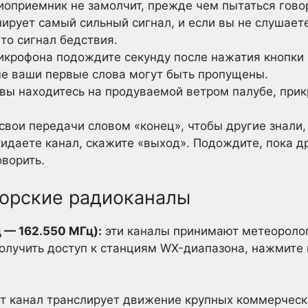
иоприемник не замолчит, прежде чем пытаться гово
ирует самый сильный сигнал, и если вы не слушает
-то сигнал бедствия.
крофона подождите секунду после нажатия кнопки «
аче ваши первые слова могут быть пропущены.
 вы находитесь на продуваемой ветром палубе, при
свои передачи словом «конец», чтобы другие знали,
кидаете канал, скажите «выход». Подождите, пока д
оворить.
орские радиоканалы
 — 162.550 МГц):
эти каналы принимают метеороло
олучить доступ к станциям WX-диапазона, нажмите 
т канал транслирует движение крупных коммерческ