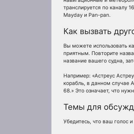
навигационные и метеорол
транслируется по каналу 1
Mayday и Pan-pan.
Как вызвать друг
Вы можете использовать ка
приятным. Повторите назван
название вашего судна, за
Например: «Астреус Астреу
корабль, в данном случае A
68.» Это означает, что нуж
Темы для обсуж
Убедитесь, что ваш голос и