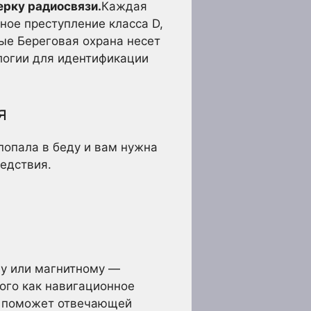
ерку радиосвязи.
Каждая
ное преступление класса D,
ые Береговая охрана несет
ологии для идентификации
я
опала в беду и вам нужна
едствия.
му или магнитному —
кого как навигационное
го поможет отвечающей