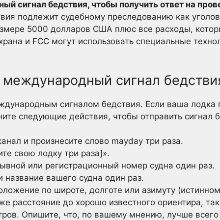
ый сигнал бедствия, чтобы получить ответ на пров
вия подлежит судебному преследованию как уголов
азмере 5000 долларов США плюс все расходы, котор
 охрана и FCC могут использовать специальные техн
: международный сигнал бедстви
ждународным сигналом бедствия. Если ваша лодка п
ите следующие действия, чтобы отправить сигнал б
канал и произнесите слово mayday три раза.
ите свою лодку три раза]».
зывной или регистрационный номер судна один раз.
 название вашего судна один раз.
оложение по широте, долготе или азимуту (истинно
кже расстояние до хорошо известного ориентира, та
стров. Опишите, что, по вашему мнению, лучше все