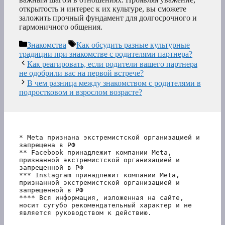
открытость и интерес к их культуре, вы сможете
заложить прочный фундамент для долгосрочного и
гармоничного общения.
Рубрики
Метки
Знакомства
Как обсудить разные культурные
традиции при знакомстве с родителями партнера?
Как реагировать, если родители вашего партнера
не одобрили вас на первой встрече?
В чем разница между знакомством с родителями в
подростковом и взрослом возрасте?
* Meta признана экстремистской организацией и 
запрещена в РФ
** Facebook принадлежит компании Meta, 
признанной экстремистской организацией и 
запрещенной в РФ
*** Instagram принадлежит компании Meta, 
признанной экстремистской организацией и 
запрещенной в РФ 
**** Вся информация, изложенная на сайте, 
носит сугубо рекомендательный характер и не 
является руководством к действию.