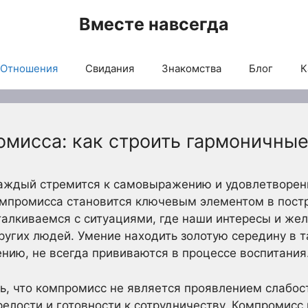
Вместе навсегда
Отношения
Свидания
Знакомства
Блог
К
омисса: как строить гармоничны
каждый стремится к самовыражению и удовлетворе
компромисса становится ключевым элементом в пос
алкиваемся с ситуациями, где наши интересы и жел
угих людей. Умение находить золотую середину в т
ению, не всегда прививаются в процессе воспитания
ь, что компромисс не является проявлением слабост
релости и готовности к сотрудничеству. Компромисс 