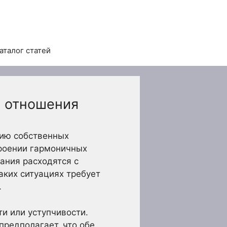
аталог статей
е отношения
нию собственных
троении гармоничных
ания расходятся с
аких ситуациях требует
.
и или уступчивости.
предполагает, что обе