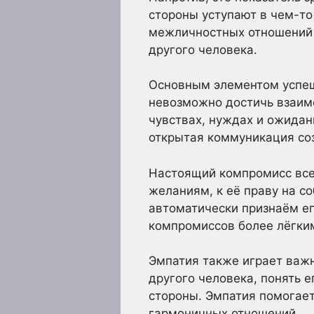
стороны уступают в чем-то
межличностных отношений э
другого человека.
Основным элементом успеш
невозможно достичь взаимо
чувствах, нуждах и ожидан
открытая коммуникация соз
Настоящий компромисс всег
желаниям, к её праву на с
автоматически признаём ег
компромиссов более лёгки
Эмпатия также играет важн
другого человека, понять е
стороны. Эмпатия помогает
гармоничных отношений.