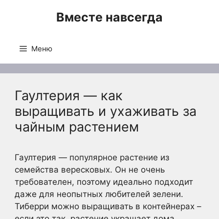
Перейти
Вместе навсегда
к
содержимому
Меню
Гаултерия — как
выращивать и ухаживать за
чайным растением
Гаултерия — популярное растение из
семейства вересковых. Он не очень
требователен, поэтому идеально подходит
даже для неопытных любителей зелени.
Тиберри можно выращивать в контейнерах –
если это так, растение украшает дома,