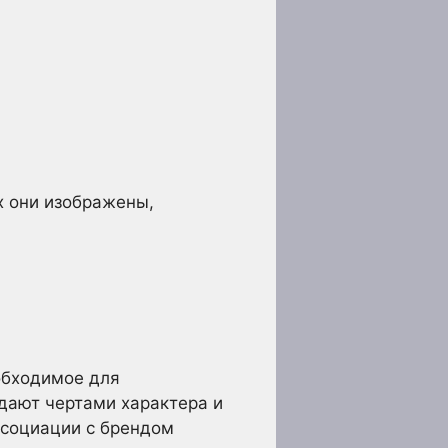
х они изображены,
еобходимое для
адают чертами характера и
ссоциации с брендом