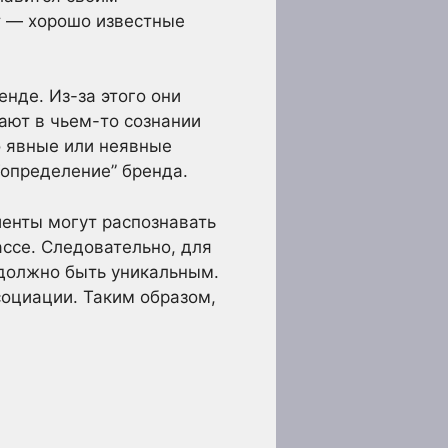
т — хорошо известные
нде. Из-за этого они
ают в чьем-то сознании
то явные или неявные
“определение” бренда.
иенты могут распознавать
ассе. Следовательно, для
 должно быть уникальным.
социации. Таким образом,