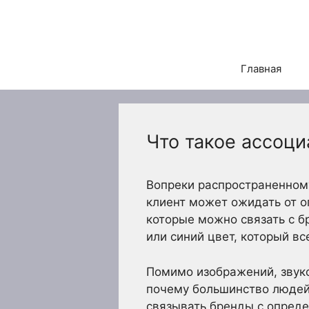
Перейти
к
содержимому
Главная
Что такое ассоци
Вопреки распространенном
клиент может ожидать от о
которые можно связать с б
или синий цвет, который вс
Помимо изображений, звуко
почему большинство людей 
связывать бренды с опред