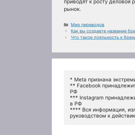
приводят к росту деловой 
рынок.
Рубрики
Мир переводов
Как вы создаете название бр
Что такое лояльность к брен
* Meta признана экстрем
** Facebook принадлежит
РФ
*** Instagram принадлеж
в РФ 
**** Вся информация, из
руководством к действи