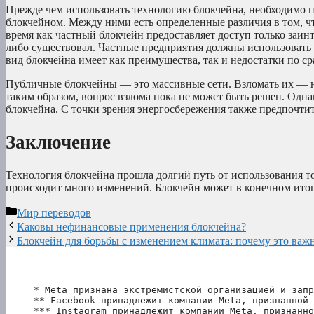
Прежде чем использовать технологию блокчейна, необходимо 
блокчейном. Между ними есть определенные различия в том, чт
время как частный блокчейн предоставляет доступ только заи
либо существовал. Частные предприятия должны использовать
вид блокчейна имеет как преимущества, так и недостатки по 
Публичные блокчейны — это массивные сети. Взломать их — 
таким образом, вопрос взлома пока не может быть решен. Однак
блокчейна. С точки зрения энергосбережения также предпочти
Заключение
Технология блокчейна прошла долгий путь от использования то
происходит много изменений. Блокчейн может в конечном итог
Рубрики
Мир переводов
Каковы нефинансовые применения блокчейна?
Блокчейн для борьбы с изменением климата: почему это важ
* Meta признана экстремистской организацией и запр
** Facebook принадлежит компании Meta, признанной 
*** Instagram принадлежит компании Meta, признанно