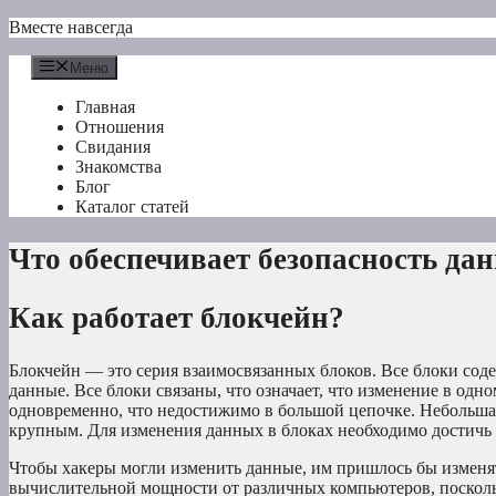
Перейти
Вместе навсегда
к
содержимому
Меню
Главная
Отношения
Свидания
Знакомства
Блог
Каталог статей
Что обеспечивает безопасность да
Как работает блокчейн?
Блокчейн — это серия взаимосвязанных блоков. Все блоки сод
данные. Все блоки связаны, что означает, что изменение в одн
одновременно, что недостижимо в большой цепочке. Небольшая 
крупным. Для изменения данных в блоках необходимо достичь
Чтобы хакеры могли изменить данные, им пришлось бы изменят
вычислительной мощности от различных компьютеров, поскольк