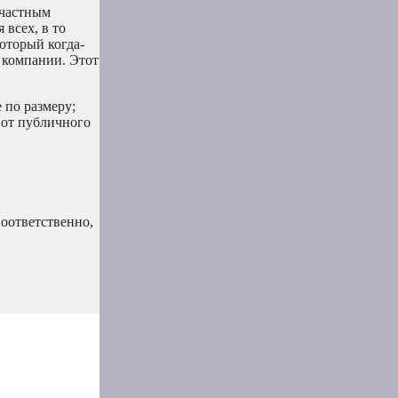
 частным
всех, в то
оторый когда-
 компании. Этот
 по размеру;
 от публичного
Соответственно,