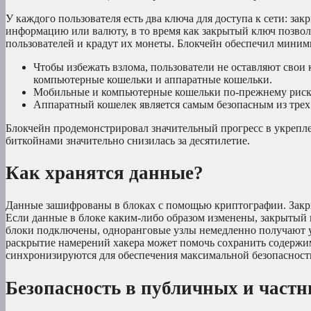
У каждого пользователя есть два ключа для доступа к сети: з
информацию или валюту, в то время как закрытый ключ позво
пользователей и крадут их монеты. Блокчейн обеспечил миними
Чтобы избежать взлома, пользователи не оставляют свои
компьютерные кошельки и аппаратные кошельки.
Мобильные и компьютерные кошельки по-прежнему риско
Аппаратный кошелек является самым безопасным из трех
Блокчейн продемонстрировал значительный прогресс в укрепле
биткойнами значительно снизилась за десятилетие.
Как хранятся данные?
Данные зашифрованы в блоках с помощью криптографии. Закры
Если данные в блоке каким-либо образом изменены, закрытый к
блоки подключены, одноранговые узлы немедленно получают у
раскрытие намерений хакера может помочь сохранить содержим
синхронизируются для обеспечения максимальной безопасност
Безопасность в публичных и част