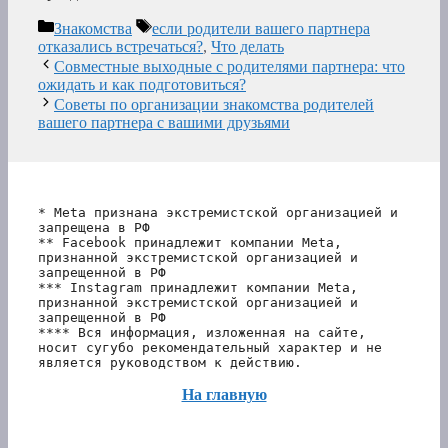
Рубрики
Метки
Знакомства
если родители вашего партнера
отказались встречаться?
,
Что делать
Совместные выходные с родителями партнера: что
ожидать и как подготовиться?
Советы по организации знакомства родителей
вашего партнера с вашими друзьями
* Meta признана экстремистской организацией и 
запрещена в РФ
** Facebook принадлежит компании Meta, 
признанной экстремистской организацией и 
запрещенной в РФ
*** Instagram принадлежит компании Meta, 
признанной экстремистской организацией и 
запрещенной в РФ 
**** Вся информация, изложенная на сайте, 
носит сугубо рекомендательный характер и не 
является руководством к действию.
На главную