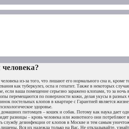
 человека?
еловека из-за того, что лишают его нормального сна и, кроме т
ания как туберкулез, оспа и гепатит. Также в некоторых случая
е, если ваша помещение серьезно заражено клопами, то за ночь 
лопы перемещаются по поверхности кожи, делая укусы в разных 
инок постельных клопов в квартире с Гарантией является жизн
психологическое здоровье.
о домашних питомцев – кошек и собак. Потому как наука дает од
дят разницы – кровь человека или животного они потребляют в
ать службу дезинфекции от клопов в Москве и тем самым уничтож
 лишены. Вся их надежда только на Вас. Не откладывайте, узнайт