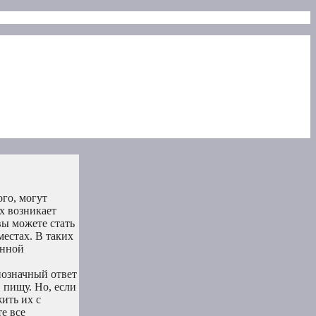
ого, могут
х возникает
вы можете стать
местах. В таких
енной
нозначный ответ
 пищу. Но, если
ить их с
е все