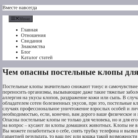
Перейти
Вместе навсегда
к
содержимому
Меню
Главная
Отношения
Свидания
Знакомства
Блог
Каталог статей
Чем опасны постельные клопы для
Постельные клопы значительно снижают тонус и самочувствие ч
переносить организмы, вызывающие даже такие тяжелые заболев
аллергия на укусы клопов, раздражение кожи или сыпь. В случа
обладателем сотен болезненных укусов, при это, постельные к
случаях профессиональное уничтожение взрослых особей и лич
необходимостью, если, конечно, вам дорого ваше физическое и 
Опасны постельные клопы не только для человека, но и для ег
на вопрос – кусают ли клопы домашних животных. Клопы не ви
Вы можете позаботиться о себе, снять трубку телефона и вызв
гарантией результата, то ваш пес или кошка такой возможности