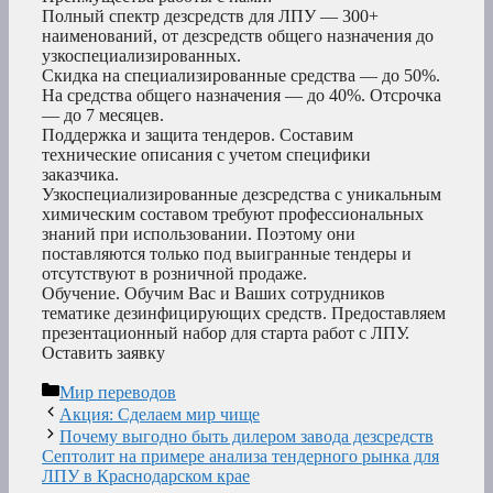
Полный спектр дезсредств для ЛПУ — 300+
наименований, от дезсредств общего назначения до
узкоспециализированных.
Скидка на специализированные средства — до 50%.
На средства общего назначения — до 40%. Отсрочка
— до 7 месяцев.
Поддержка и защита тендеров. Составим
технические описания с учетом специфики
заказчика.
Узкоспециализированные дезсредства с уникальным
химическим составом требуют профессиональных
знаний при использовании. Поэтому они
поставляются только под выигранные тендеры и
отсутствуют в розничной продаже.
Обучение. Обучим Вас и Ваших сотрудников
тематике дезинфицирующих средств. Предоставляем
презентационный набор для старта работ с ЛПУ.
Оставить заявку
Рубрики
Мир переводов
Акция: Сделаем мир чище
Почему выгодно быть дилером завода дезсредств
Септолит на примере анализа тендерного рынка для
ЛПУ в Краснодарском крае