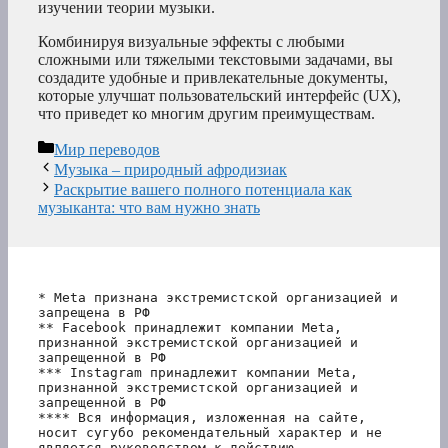
изучении теории музыки.
Комбинируя визуальные эффекты с любыми
сложными или тяжелыми текстовыми задачами, вы
создадите удобные и привлекательные документы,
которые улучшат пользовательский интерфейс (UX),
что приведет ко многим другим преимуществам.
Рубрики
Мир переводов
Музыка – природный афродизиак
Раскрытие вашего полного потенциала как
музыканта: что вам нужно знать
* Meta признана экстремистской организацией и 
запрещена в РФ
** Facebook принадлежит компании Meta, 
признанной экстремистской организацией и 
запрещенной в РФ
*** Instagram принадлежит компании Meta, 
признанной экстремистской организацией и 
запрещенной в РФ 
**** Вся информация, изложенная на сайте, 
носит сугубо рекомендательный характер и не 
является руководством к действию.