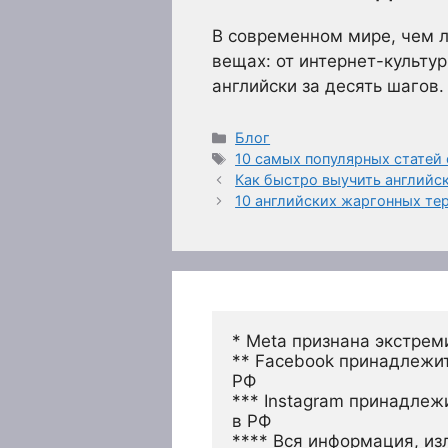
В современном мире, чем л
вещах: от интернет-культу
английски за десять шагов.
Рубрики
Блог
Метки
10 самых популярных статей
Как быстро выучить английск
10 английских жаргонных тер
* Meta признана экстрем
** Facebook принадлежит
РФ
*** Instagram принадлеж
в РФ 
**** Вся информация, из