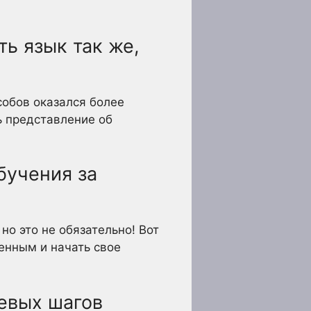
ь язык так же,
собов оказался более
ь представление об
бучения за
но это не обязательно! Вот
енным и начать свое
чевых шагов