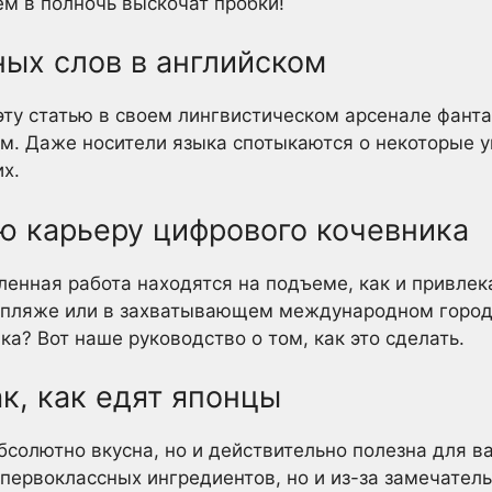
ем в полночь выскочат пробки!
ных слов в английском
 эту статью в своем лингвистическом арсенале фант
м. Даже носители языка спотыкаются о некоторые у
х.
ою карьеру цифрового кочевника
аленная работа находятся на подъеме, как и привле
 пляже или в захватывающем международном городе
а? Вот наше руководство о том, как это сделать.
ак, как едят японцы
бсолютно вкусна, но и действительно полезна для ва
 первоклассных ингредиентов, но и из-за замечател