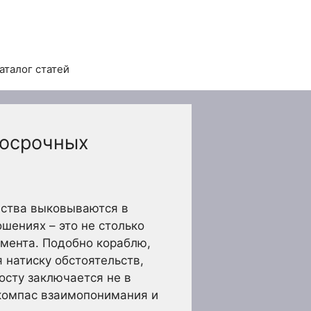
аталог статей
госрочных
увства выковываются в
шениях – это не столько
амента. Подобно кораблю,
 натиску обстоятельств,
сту заключается не в
 компас взаимопонимания и