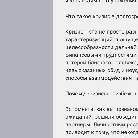
якорь взаимного уважения.
Что такое кризис в долгос
Кризис – это не просто раз
характеризующийся ощущен
целесообразности дальней
финансовыми трудностями, 
потерей близкого человека
невысказанных обид и неуд
способы взаимодействия пе
Почему кризисы неизбежн
Вспомните, как вы познако
ожиданий, решили объедини
партнеры. Личностный рост
приводит к тому, что неко