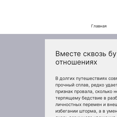
Перейти
к
содержимому
Главная
Вместе сквозь б
отношениях
В долгих путешествиях сов
прочный сплав, редко удае
признак провала, сколько 
терпящему бедствие в разб
личностных перемен и вне
избегании шторма, а в уме