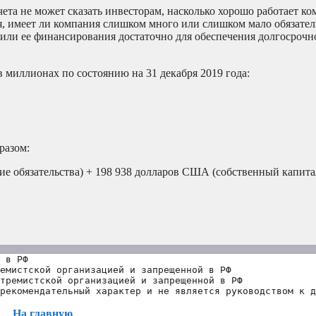
чета не может сказать инвесторам, насколько хорошо работает ко
, имеет ли компания слишком много или слишком мало обязател
или ее финансирования достаточно для обеспечения долгосрочно
в миллионах по состоянию на 31 декабря 2019 года:
разом:
е обязательства) + 198 938 долларов США (собственный капитал
 в РФ
емистской организацией и запрещенной в РФ
тремистской организацией и запрещенной в РФ 
рекомендательный характер и не является руководством к д
На главную