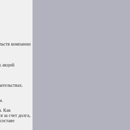
ельств компании
х акций
ательствах.
м.
. Как
 за счет долга,
составе