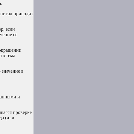
.
апитал приводит
р, если
чение ее
сокращении
 система
 значение в
ванными и
ющаяся проверке
да (или