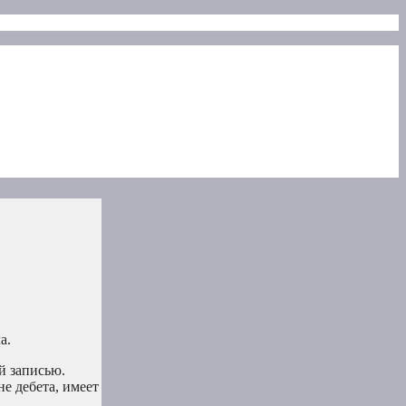
а.
й записью.
не дебета, имеет