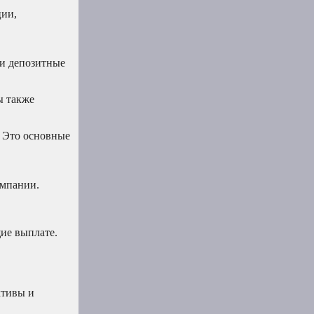
ции,
 и депозитные
ы также
 Это основные
омпании.
ие выплате.
ктивы и