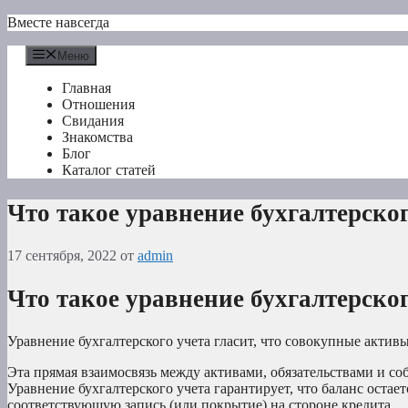
Перейти
Вместе навсегда
к
содержимому
Меню
Главная
Отношения
Свидания
Знакомства
Блог
Каталог статей
Что такое уравнение бухгалтерског
17 сентября, 2022
от
admin
Что такое уравнение бухгалтерског
Уравнение бухгалтерского учета гласит, что совокупные актив
Эта прямая взаимосвязь между активами, обязательствами и со
Уравнение бухгалтерского учета гарантирует, что баланс остает
соответствующую запись (или покрытие) на стороне кредита.