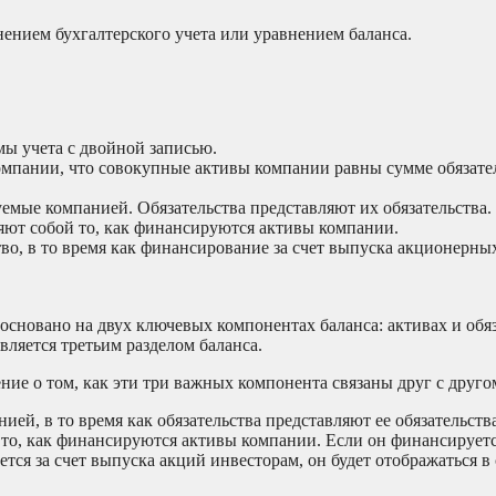
ением бухгалтерского учета или уравнением баланса.
мы учета с двойной записью.
компании, что совокупные активы компании равны сумме обязат
мые компанией. Обязательства представляют их обязательства.
ляют собой то, как финансируются активы компании.
тво, в то время как финансирование за счет выпуска акционерны
сновано на двух ключевых компонентах баланса: активах и обяз
ляется третьим разделом баланса.
ние о том, как эти три важных компонента связаны друг с друго
й, в то время как обязательства представляют ее обязательства
 то, как финансируются активы компании. Если он финансируется
ется за счет выпуска акций инвесторам, он будет отображаться в 