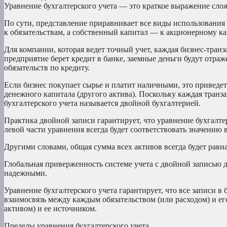
Уравнение бухгалтерского учета — это краткое выражение сло
По сути, представление приравнивает все виды использования 
к обязательствам, а собственный капитал — к акционерному ка
Для компании, которая ведет точный учет, каждая бизнес-транз
предприятие берет кредит в банке, заемные деньги будут отраж
обязательств по кредиту.
Если бизнес покупает сырье и платит наличными, это приведе
денежного капитала (другого актива). Поскольку каждая транза
бухгалтерского учета называется двойной бухгалтерией.
Практика двойной записи гарантирует, что уравнение бухгалтер
левой части уравнения всегда будет соответствовать значению 
Другими словами, общая сумма всех активов всегда будет равн
Глобальная приверженность системе учета с двойной записью 
надежными.
Уравнение бухгалтерского учета гарантирует, что все записи в
взаимосвязь между каждым обязательством (или расходом) и е
активом) и ее источником.
Пределы уравнения бухгалтерского учета