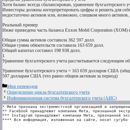
Хотя баланс всегда сбалансирован, уравнение бухгалтерского у
Инвесторы должны интерпретировать цифры и решить для себя
недостаточно активов или, возможно, слишком много активов, 
Реальный пример
Ниже приведена часть баланса Exxon Mobil Corporation (XOM) 
Общая сумма активов составила 362 597 долл.
Общая сумма обязательств составила 163 659 долл.
Общий капитал составил 198 938 долл.
1
Уравнение бухгалтерского учета рассчитывается следующим об
Уравнение бухгалтерского учета = 163 659 долларов США (общи
597 долларам США (что равно общим активам за период)
Рубрики
Мир переводов
Определение цикла бухгалтерского учета
Информационная система бухгалтерского учета (АИС)
* Meta признана экстремистской организацией и запрещена
** Facebook принадлежит компании Meta, признанной экстр
*** Instagram принадлежит компании Meta, признанной экс
**** Вся информация, изложенная на сайте, носит сугубо 