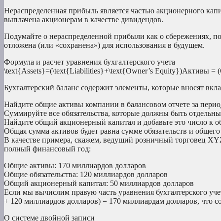
Нераспределенная прибыль является частью акционерного капи
выплачена акционерам в качестве дивидендов.
Подумайте о нераспределенной прибыли как о сбережениях, по
отложена (или «сохранена») для использования в будущем.
Формула и расчет уравнения бухгалтерского учета
\text{Assets}=(\text{Liabilities}+\text{Owner’s Equity})Активы 
Бухгалтерский баланс содержит элементы, которые вносят вклад
Найдите общие активы компании в балансовом отчете за перио
Суммируйте все обязательства, которые должны быть отдельны
Найдите общий акционерный капитал и добавьте это число к о
Общая сумма активов будет равна сумме обязательств и общего
В качестве примера, скажем, ведущий розничный торговец XYZ
полный финансовый год:
Общие активы: 170 миллиардов долларов
Общие обязательства: 120 миллиардов долларов
Общий акционерный капитал: 50 миллиардов долларов
Если мы вычислим правую часть уравнения бухгалтерского учет
+ 120 миллиардов долларов) = 170 миллиардам долларов, что с
О системе двойной записи