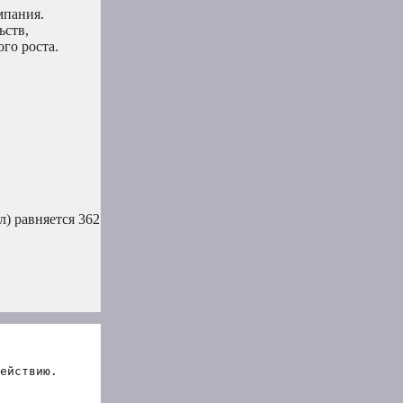
мпания.
ьств,
го роста.
) равняется 362
ействию.