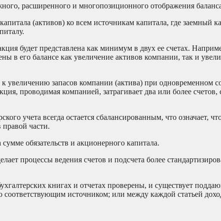
жного, расширенного и многопозиционного отображения баланса
капитала (активов) ко всем источникам капитала, где заемный к
питалу.
акция будет представлена как минимум в двух ее счетах. Наприме
ены в его балансе как увеличение активов компании, так и увели
т к увеличению запасов компании (актива) при одновременном 
кция, проводимая компанией, затрагивает два или более счетов,
ского учета всегда остается сбалансированным, что означает, что
в правой части.
а сумме обязательств и акционерного капитала.
делает процессы ведения счетов и подсчета более стандартизиро
 бухгалтерских книгах и отчетах проверены, и существует подда
го соответствующим источником; или между каждой статьей дохо