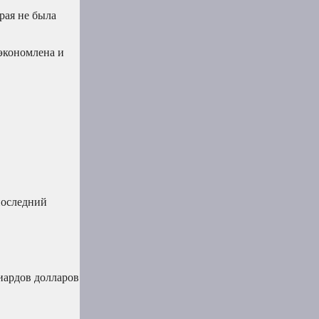
рая не была
экономлена и
последний
иардов долларов