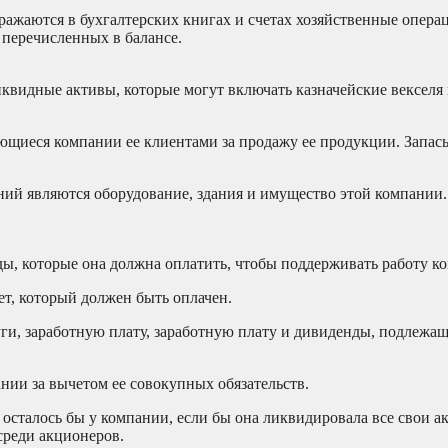
тражаются в бухгалтерских книгах и счетах хозяйственные опера
перечисленных в балансе.
квидные активы, которые могут включать казначейские векселя
ющиеся компании ее клиентами за продажу ее продукции. Запас
й являются оборудование, здания и имущество этой компании.
ды, которые она должна оплатить, чтобы поддерживать работу к
ет, который должен быть оплачен.
ги, заработную плату, заработную плату и дивиденды, подлежащ
ии за вычетом ее совокупных обязательств.
 осталось бы у компании, если бы она ликвидировала все свои а
 среди акционеров.